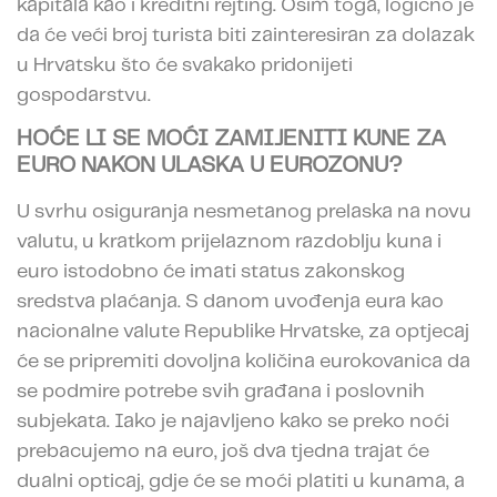
kapitala kao i kreditni rejting. Osim toga, logično je
da će veći broj turista biti zainteresiran za dolazak
u Hrvatsku što će svakako pridonijeti
gospodarstvu.
HOĆE LI SE MOĆI ZAMIJENITI KUNE ZA
EURO NAKON ULASKA U EUROZONU?
U svrhu osiguranja nesmetanog prelaska na novu
valutu, u kratkom prijelaznom razdoblju kuna i
euro istodobno će imati status zakonskog
sredstva plaćanja. S danom uvođenja eura kao
nacionalne valute Republike Hrvatske, za optjecaj
će se pripremiti dovoljna količina eurokovanica da
se podmire potrebe svih građana i poslovnih
subjekata. Iako je najavljeno kako se preko noći
prebacujemo na euro, još dva tjedna trajat će
dualni opticaj, gdje će se moći platiti u kunama, a