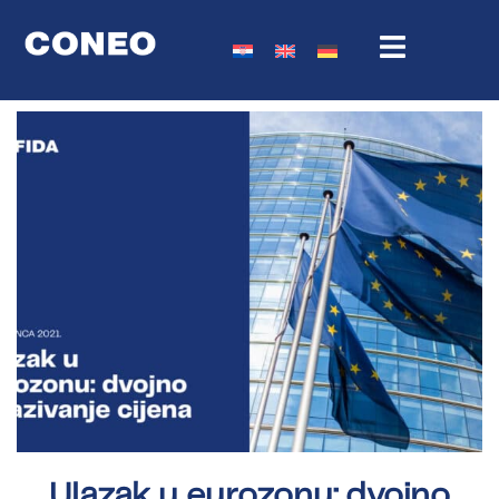
Ulazak u eurozonu: dvojno