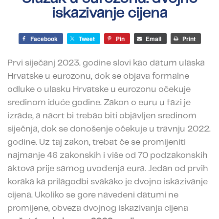
iskazivanje cijena
Facebook
Tweet
Pin
Email
Print
Prvi siječanj 2023. godine slovi kao datum ulaska
Hrvatske u eurozonu, dok se objava formalne
odluke o ulasku Hrvatske u eurozonu očekuje
sredinom iduće godine. Zakon o euru u fazi je
izrade, a nacrt bi trebao biti objavljen sredinom
siječnja, dok se donošenje očekuje u travnju 2022.
godine. Uz taj zakon, trebat će se promijeniti
najmanje 46 zakonskih i više od 70 podzakonskih
aktova prije samog uvođenja eura. Jedan od prvih
koraka ka prilagodbi svakako je dvojno iskazivanje
cijena. Ukoliko se gore navedeni datumi ne
promijene, obveza dvojnog iskazivanja cijena