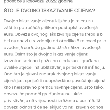
počet će u kolovozu 2022. godine.
ŠTO JE DVOJNO ISKAZIVANJE CIJENA?
Dvojno iskazivanje cijena ključna je mjera za
zaštitu potrošača prilikom postupka uvođenja
eura. Obveza dvojnog iskazivanja cijena trebala bi
biti na snazi u razdoblju od otprilike 5 mjeseci prije
uvođenja eura, do godinu dana nakon uvođenja
eura. Osim što je dvojno iskazivanje cijena
izuzetno korisno i poželjno u edukaciji građana,
uvelike utječe i na ublažavanje pritiska na inflaciju.
Ono što je glavni zadatak dvojnog iskazivanja
cijena jest spriječiti neopravdano povećanje cijena
kao i neispravno preračunavanje cijena. Isto tako,
obveza će pomoći građanima na lakše
privikavanje na vrijednosti izražene u eurima. Ta
obveza odnositi će se isključivo na izravan odnos