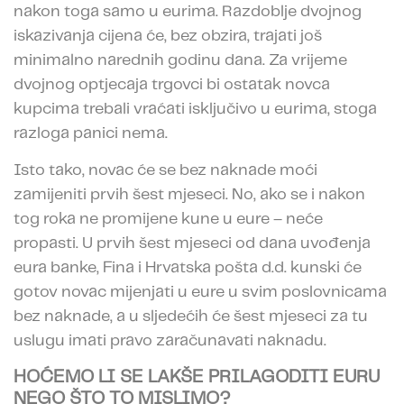
nakon toga samo u eurima. Razdoblje dvojnog
iskazivanja cijena će, bez obzira, trajati još
minimalno narednih godinu dana. Za vrijeme
dvojnog optjecaja trgovci bi ostatak novca
kupcima trebali vraćati isključivo u eurima, stoga
razloga panici nema.
Isto tako, novac će se bez naknade moći
zamijeniti prvih šest mjeseci. No, ako se i nakon
tog roka ne promijene kune u eure – neće
propasti. U prvih šest mjeseci od dana uvođenja
eura banke, Fina i Hrvatska pošta d.d. kunski će
gotov novac mijenjati u eure u svim poslovnicama
bez naknade, a u sljedećih će šest mjeseci za tu
uslugu imati pravo zaračunavati naknadu.
HOĆEMO LI SE LAKŠE PRILAGODITI EURU
NEGO ŠTO TO MISLIMO?