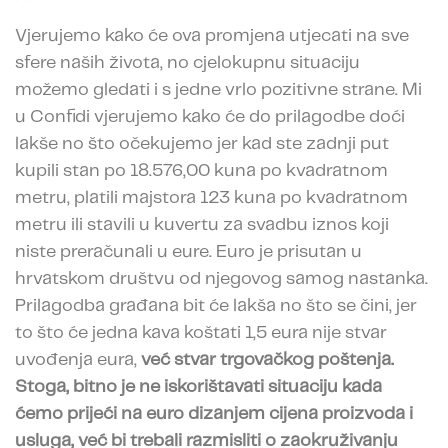
Vjerujemo kako će ova promjena utjecati na sve
sfere naših života, no cjelokupnu situaciju
možemo gledati i s jedne vrlo pozitivne strane. Mi
u Confidi vjerujemo kako će do prilagodbe doći
lakše no što očekujemo jer kad ste zadnji put
kupili stan po 18.576,00 kuna po kvadratnom
metru, platili majstora 123 kuna po kvadratnom
metru ili stavili u kuvertu za svadbu iznos koji
niste preračunali u eure. Euro je prisutan u
hrvatskom društvu od njegovog samog nastanka.
Prilagodba građana bit će lakša no što se čini, jer
to što će jedna kava koštati 1,5 eura nije stvar
uvođenja eura,
već stvar trgovačkog poštenja.
Stoga, bitno je ne iskorištavati situaciju kada
ćemo prijeći na euro dizanjem cijena proizvoda i
usluga, već bi trebali razmisliti o zaokruživanju