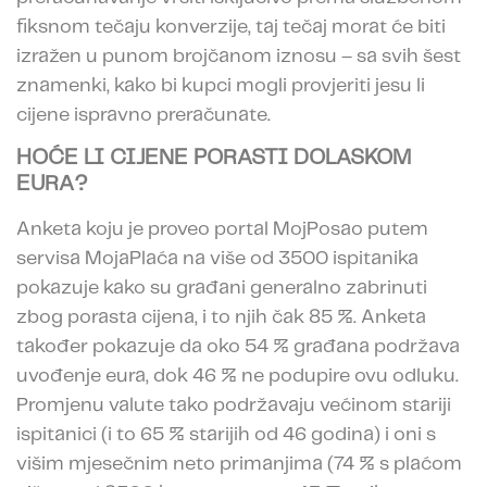
fiksnom tečaju konverzije, taj tečaj morat će biti
izražen u punom brojčanom iznosu – sa svih šest
znamenki, kako bi kupci mogli provjeriti jesu li
cijene ispravno preračunate.
HOĆE LI CIJENE PORASTI DOLASKOM
EURA?
Anketa koju je proveo portal MojPosao putem
servisa MojaPlaća na više od 3500 ispitanika
pokazuje kako su građani generalno zabrinuti
zbog porasta cijena, i to njih čak 85 %. Anketa
također pokazuje da oko 54 % građana podržava
uvođenje eura, dok 46 % ne podupire ovu odluku.
Promjenu valute tako podržavaju većinom stariji
ispitanici (i to 65 % starijih od 46 godina) i oni s
višim mjesečnim neto primanjima (74 % s plaćom