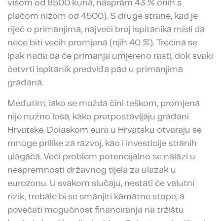
višom od 8500 kuna, naspram 43 % onih s
plaćom nižom od 4500). S druge strane, kad je
riječ o primanjima, najveći broj ispitanika misli da
neće biti većih promjena (njih 40 %). Trećina se
ipak nada da će primanja umjereno rasti, dok svaki
četvrti ispitanik predviđa pad u primanjima
građana.
Međutim, iako se možda čini teškom, promjena
nije nužno loša, kako pretpostavljaju građani
Hrvatske. Dolaskom eura u Hrvatsku otvaraju se
mnoge prilike za razvoj, kao i investicije stranih
ulagača. Veći problem potencijalno se nalazi u
nespremnosti državnog tijela za ulazak u
eurozonu. U svakom slučaju, nestati će valutni
rizik, trebale bi se smanjiti kamatne stope, a
povećati mogućnost financiranja na tržištu