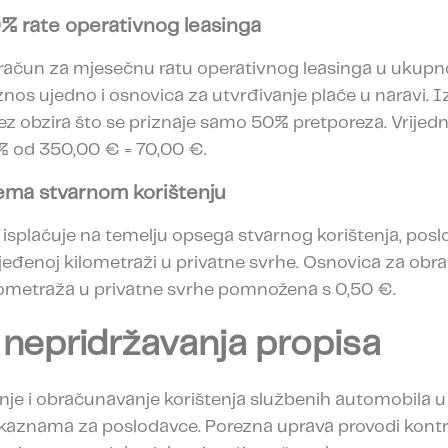
0% rate operativnog leasinga
 račun za mjesečnu ratu operativnog leasinga u ukup
iznos ujedno i osnovica za utvrđivanje plaće u naravi. 
bez obzira što se priznaje samo 50% pretporeza. Vrijedn
% od 350,00 € = 70,00 €.
rema stvarnom korištenju
 isplaćuje na temelju opsega stvarnog korištenja, pos
rijeđenoj kilometraži u privatne svrhe. Osnovica za obra
lometraža u privatne svrhe pomnožena s 0,50 €.
 nepridržavanja propisa
anje i obračunavanje korištenja službenih automobila 
m kaznama za poslodavce. Porezna uprava provodi kontr