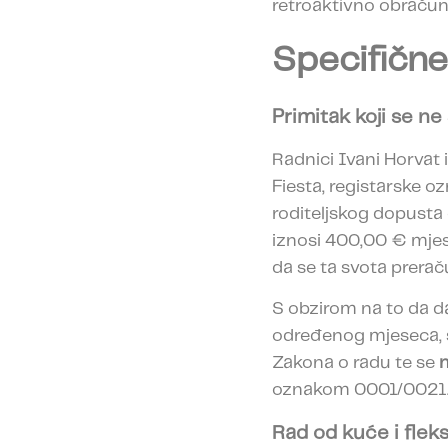
retroaktivno obračun
Specifične
Primitak koji se n
Radnici Ivani Horvat
Fiesta, registarske oz
roditeljskog dopusta 
iznosi 400,00 € mjes
da se ta svota prerač
S obzirom na to da d
određenog mjeseca, s
Zakona o radu te se
oznakom 0001/0021
Rad od kuće i fleks