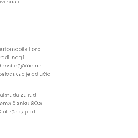
ilnosti.
 automobila Ford
odiljnog i
jednost najamnine
slodavac je odlučio
naknada za rad
rema članku 90.a
PD obrascu pod