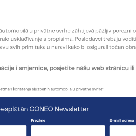
automobila u privatne svrhe zahtijeva pažljiv porezni 
ralo usklađivanje s propisima. Poslodavci trebaju voditi
javu svih primitaka u naravi kako bi osigurali točan obr
macije i smjernice, posjetite našu web stranicu il
retman korištenja službenih automobila u privatne svrhe”
a besplatan CONEO Newsletter
Prezime
E-mail adresa