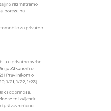
etaljno razmatramo
nu poreza na
utomobile za privatne
la u privatne svrhe
iran je Zakonom o
2) i Pravilnikom o
0, 1/21, 1/22, 1/23).
ak i doprinosa.
nose te izvijestiti
e i pravovremene