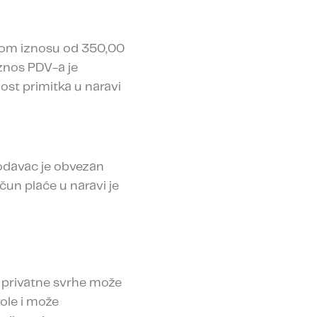
nom iznosu od 350,00
Iznos PDV-a je
ost primitka u naravi
lodavac je obvezan
čun plaće u naravi je
u privatne svrhe može
ole i može