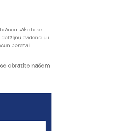
obračun kako bi se
 detaljnu evidenciju i
ačun poreza i
i se obratite našem