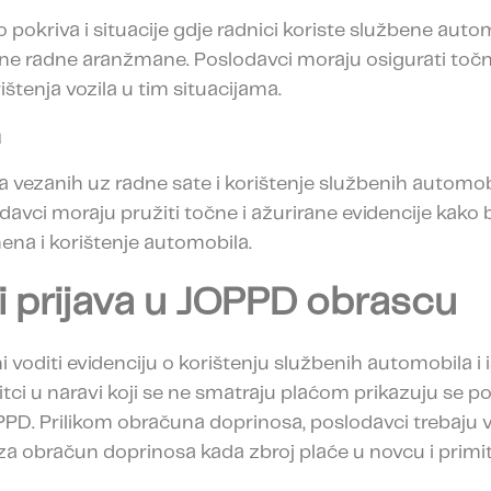
no pokriva i situacije gdje radnici koriste službene aut
bilne radne aranžmane. Poslodavci moraju osigurati toč
štenja vozila u tim situacijama.
a
 vezanih uz radne sate i korištenje službenih automobi
avci moraju pružiti točne i ažurirane evidencije kako b
na i korištenje automobila.
 i prijava u JOPPD obrascu
voditi evidenciju o korištenju službenih automobila i ist
tci u naravi koji se ne smatraju plaćom prikazuju se
PPD. Prilikom obračuna doprinosa, poslodavci trebaju v
a obračun doprinosa kada zbroj plaće u novcu i primi