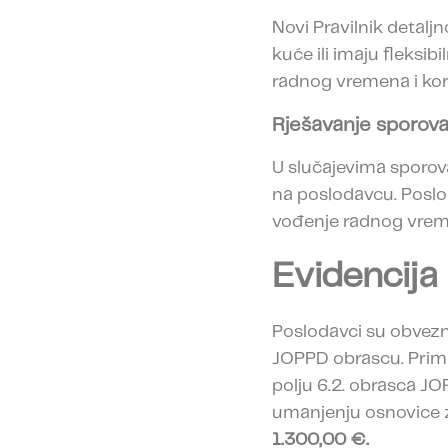
Novi Pravilnik detalj
kuće ili imaju fleksi
radnog vremena i kori
Rješavanje sporov
U slučajevima sporova
na poslodavcu. Poslod
vođenje radnog vreme
Evidencija
Poslodavci su obvezni 
JOPPD obrascu. Primi
polju 6.2. obrasca JO
umanjenju osnovice z
1.300,00 €.