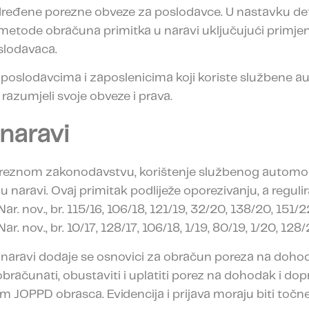
određene porezne obveze za poslodavce. U nastavku d
 metode obračuna primitka u naravi uključujući primje
slodavaca.
 poslodavcima i zaposlenicima koji koriste službene a
 razumjeli svoje obveze i prava.
 naravi
eznom zakonodavstvu, korištenje službenog automobi
 naravi. Ovaj primitak podliježe oporezivanju, a regul
. nov., br. 115/16, 106/18, 121/19, 32/20, 138/20, 151/2
 nov., br. 10/17, 128/17, 106/18, 1/19, 80/19, 1/20, 128/2
u naravi dodaje se osnovici za obračun poreza na dohod
računati, obustaviti i uplatiti porez na dohodak i dopri
 JOPPD obrasca. Evidencija i prijava moraju biti točn