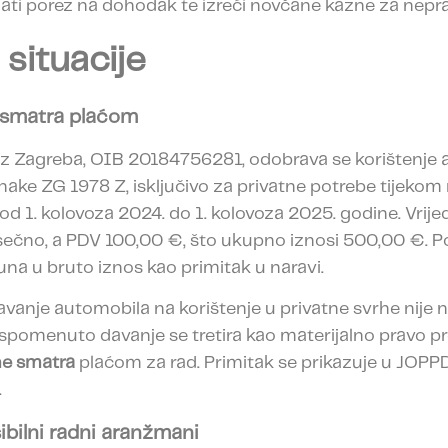
ati porez na dohodak te izreći novčane kazne za neprav
 situacije
e smatra plaćom
 iz Zagreba, OIB 20184756281, odobrava se korištenje
nake ZG 1978 Z, isključivo za privatne potrebe tijekom r
od 1. kolovoza 2024. do 1. kolovoza 2025. godine. Vri
ečno, a PDV 100,00 €, što ukupno iznosi 500,00 €. Po
una u bruto iznos kao primitak u naravi.
avanje automobila na korištenje u privatne svrhe nije 
pomenuto davanje se tretira kao materijalno pravo p
ne smatra
plaćom za rad. Primitak se prikazuje u JOP
.
ibilni radni aranžmani