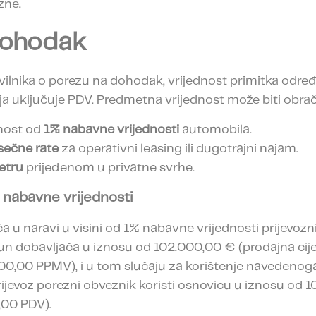
zne.
dohodak
vilnika o porezu na dohodak, vrijednost primitka određ
oja uključuje PDV. Predmetna vrijednost može biti obrač
nost od
1% nabavne vrijednosti
automobila.
sečne rate
za operativni leasing ili dugotrajni najam.
etru
prijeđenom u privatne svrhe.
% nabavne vrijednosti
a u naravi u visini od 1% nabavne vrijednosti prijevozn
un dobavljača u iznosu od 102.000,00 € (prodajna cij
0,00 PPMV), i u tom slučaju za korištenje navedenog
rijevoz porezni obveznik koristi osnovicu u iznosu od 
,00 PDV).