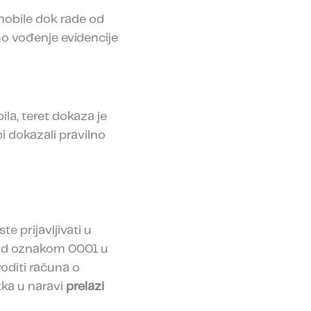
omobile dok rade od
no vođenje evidencije
la, teret dokaza je
i dokazali pravilno
e prijavljivati u
 pod oznakom 0001 u
oditi računa o
tka u naravi
prelazi