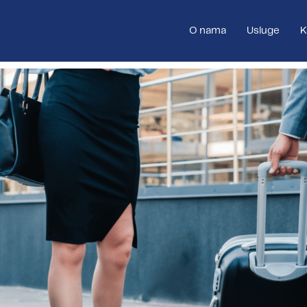
O nama
Usluge
K