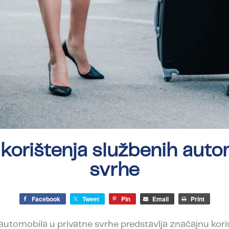
korištenja službenih auto
svrhe
Facebook
Tweet
Pin
Email
Print
automobila u privatne svrhe predstavlja značajnu korist