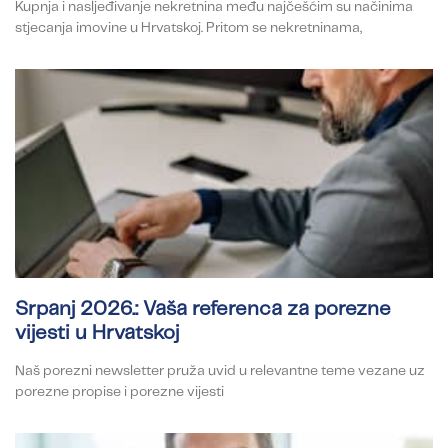
Kupnja i nasljeđivanje nekretnina među najčešćim su načinima
stjecanja imovine u Hrvatskoj. Pritom se nekretninama,
Srpanj 2026.: Vaša referenca za porezne
vijesti u Hrvatskoj
Naš porezni newsletter pruža uvid u relevantne teme vezane uz
porezne propise i porezne vijesti