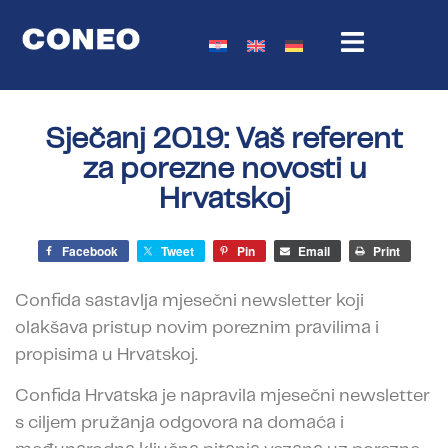
Sječanj 2019: Vaš referent
za porezne novosti u
Hrvatskoj
Facebook
Tweet
Pin
Email
Print
Confida sastavlja mjesečni newsletter koji
olakšava pristup novim poreznim pravilima i
propisima u Hrvatskoj.
Confida Hrvatska je napravila mjesečni newsletter
s ciljem pružanja odgovora na domaća i